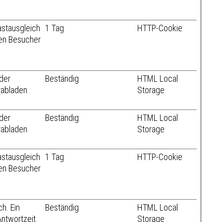
stausgleich
1 Tag
HTTP-Cookie
hen Besucher
der
Beständig
HTML Local
rabladen
Storage
der
Beständig
HTML Local
rabladen
Storage
stausgleich
1 Tag
HTTP-Cookie
hen Besucher
ch. Ein
Beständig
HTML Local
ntwortzeit
Storage