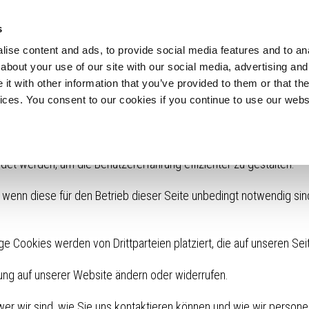
s
ise content and ads, to provide social media features and to anal
about your use of our site with our social media, advertising and
t with other information that you’ve provided to them or that the
Ihnen eine optimale Webseiten-Erfahrung zu bieten. Darunter fall
vices. You consent to our cookies if you continue to use our webs
tistikzwecken, für Komforteinstellungen oder zur Anzeige individu
e beachten Sie, dass Grundlage Ihrer gewählten Einstellungen mögl
e in unserer
Datenschutzerklärung
.
et werden, um die Benutzererfahrung effizienter zu gestalten.
wenn diese für den Betrieb dieser Seite unbedingt notwendig sind
e Cookies werden von Drittparteien platziert, die auf unseren Sei
ärung auf unserer Website ändern oder widerrufen.
, wer wir sind, wie Sie uns kontaktieren können und wie wir perso