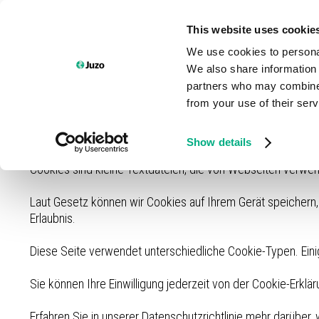
Hopp
til
This website uses cookie
innhold
We use cookies to personal
We also share information 
partners who may combine i
Cookie Einstellungen. Diese Website verwendet Cookies, um 
from your use of their ser
notwendig sind, sowie solche, die lediglich zu anonymen Sta
entscheiden, welche Kategorien Sie zulassen möchten. Bitt
angeboten werden können. Weitere Informationen finden Si
Show details
Cookies sind kleine Textdateien, die von Webseiten verwend
Laut Gesetz können wir Cookies auf Ihrem Gerät speichern, 
Erlaubnis.
Diese Seite verwendet unterschiedliche Cookie-Typen. Einig
Sie können Ihre Einwilligung jederzeit von der Cookie-Erkl
Erfahren Sie in unserer Datenschutzrichtlinie mehr darüber