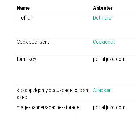
Name
Anbieter
__cf_bm
Dotmailer
CookieConsent
Cookiebot
form_key
portal.juzo.com
kc7sbpzlqqmy.statuspage.io_dismi
Atlassian
ssed
mage-banners-cache-storage
portal.juzo.com