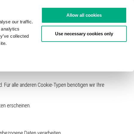
Allow all cookies
yse our traffic.
 analytics
Use necessary cookies only
y’ve collected
en Cookies, die für den Betrieb dieser Seite technisch
ite.
alisierter Inhalte benötigt werden. Sie können selbst
icherweise nicht alle Funktionalitäten unserer Webseite
. Für alle anderen Cookie-Typen benötigen wir Ihre
ten erscheinen.
nenbezogene Daten verarbeiten.