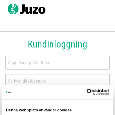
Hoppa
till
innehållet
Kundinloggning
Logga in
Denna webbplats använder cookies
Återställ lösenord här