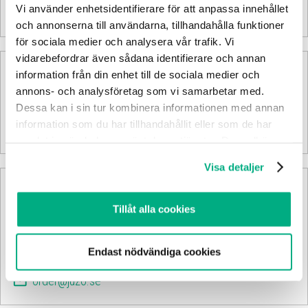
Vi använder enhetsidentifierare för att anpassa innehållet
och annonserna till användarna, tillhandahålla funktioner
för sociala medier och analysera vår trafik. Vi
vidarebefordrar även sådana identifierare och annan
Inte registrerad ännu?
information från din enhet till de sociala medier och
annons- och analysföretag som vi samarbetar med.
Dessa kan i sin tur kombinera informationen med annan
Skapa ett konto
information som du har tillhandahållit eller som de har
samlat in när du har använt deras tjänster. Du godkänner
våra cookies vid fortsatt användande av vår webbplats.
Visa detaljer
Kontakta kundtjänst
Tillåt alla cookies
08:00 - 16:30
Endast nödvändiga cookies
+46 11 44 222 50
order@juzo.se