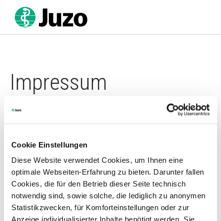
Direkt
zum
Inhalt
Impressum
Julius Zorn GmbH
Juliusplatz 1
86551 Aichach
Deutschland
Cookie Einstellungen
Diese Website verwendet Cookies, um Ihnen eine
Tel.: +49 8251 901-260
optimale Webseiten-Erfahrung zu bieten. Darunter fallen
Fax: 0800 08 35 393
Cookies, die für den Betrieb dieser Seite technisch
E-Mail:
portal@juzo.de
notwendig sind, sowie solche, die lediglich zu anonymen
Registergericht: Amtsgericht Augsburg
Statistikzwecken, für Komforteinstellungen oder zur
Registernummer: Abt. B, Nr. 1005
Anzeige individualisierter Inhalte benötigt werden. Sie